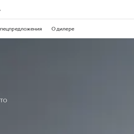
4
пецпредложения
О дилере
ВТО