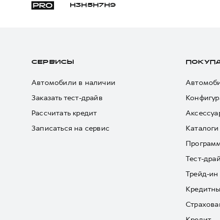
H3
H5
H7
H9
СЕРВИСЫ
ПОКУП
Автомобили в наличии
Автомоби
Заказать тест-драйв
Конфигур
Рассчитать кредит
Аксессуа
Записаться на сервис
Каталоги
Програм
Тест-дра
Трейд-ин
Кредитны
Страхова
Кредит