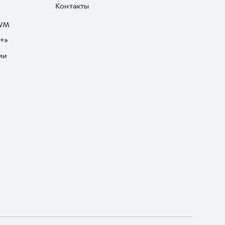
Контакты
GWM
+»
ии