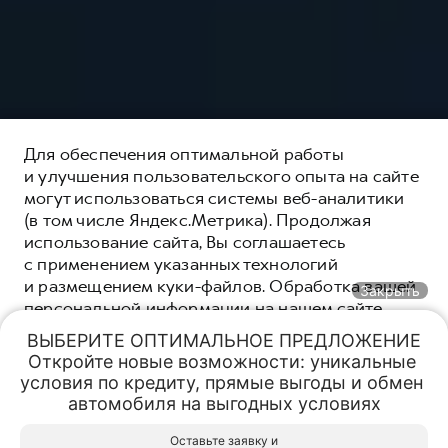
Для обеспечения оптимальной работы
и улучшения пользовательского опыта на сайте
могут использоваться системы веб-аналитики
(в том числе Яндекс.Метрика). Продолжая
использование сайта, Вы соглашаетесь
с применением указанных технологий
и размещением куки-файлов. Обработка вашей
Закрыть
персональной информации на нашем сайте
осуществляется в соответствии с
политикой
ВЫБЕРИТЕ ОПТИМАЛЬНОЕ ПРЕДЛОЖЕНИЕ

конфиденциальности
. Вы всегда можете
Откройте новые возможности: уникальные 
отключить файлы куки в настройках вашего
условия по кредиту, прямые выгоды и обмен 
браузера. Если файлы куки отключены, это
автомобиля на выгодных условиях
может означать, что вы не можете в полной
HAVAL PRO АГАТ
HAVAL PRO АГАТ
мере использовать все функции нашего сайта.
Оставьте заявку и
