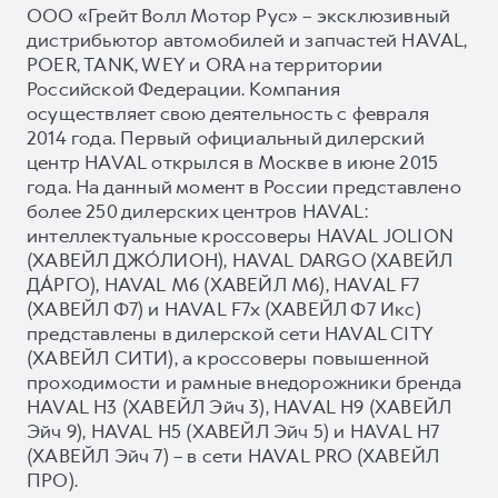
ООО «Грейт Волл Мотор Рус» – эксклюзивный
дистрибьютор автомобилей и запчастей HAVAL,
POER, TANK, WEY и ORA на территории
Российской Федерации. Компания
осуществляет свою деятельность с февраля
2014 года. Первый официальный дилерский
центр HAVAL открылся в Москве в июне 2015
года. На данный момент в России представлено
более 250 дилерских центров HAVAL:
интеллектуальные кроссоверы HAVAL JOLION
(ХАВЕЙЛ ДЖО́ЛИОН), HAVAL DARGO (ХАВЕЙЛ
ДА́РГО), HAVAL М6 (ХАВЕЙЛ M6), HAVAL F7
(ХАВЕЙЛ Ф7) и HAVAL F7x (ХАВЕЙЛ Ф7 Икс)
представлены в дилерской сети HAVAL CITY
(ХАВЕЙЛ СИТИ), а кроссоверы повышенной
проходимости и рамные внедорожники бренда
HAVAL H3 (ХАВЕЙЛ Эйч 3), HAVAL H9 (ХАВЕЙЛ
Эйч 9), HAVAL H5 (ХАВЕЙЛ Эйч 5) и HAVAL H7
(ХАВЕЙЛ Эйч 7) – в сети HAVAL PRO (ХАВЕЙЛ
ПРО).