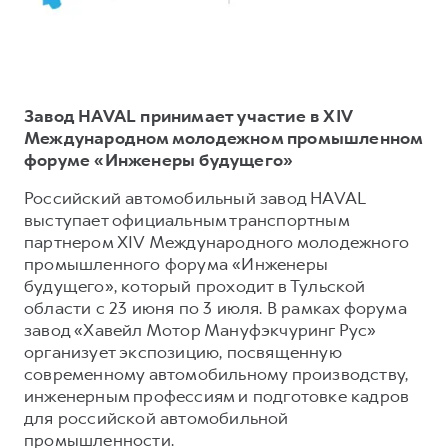
Тест-драйв
СЕРВИСНОЕ ОБСЛУЖИВАНИЕ
О дилере
Трейд-ин
Нулевое ТО
Наша команда
H7
H9
Программа «Помощь на дороге»
Контакты
от 3 799 000 ₽
от 4 799 000 ₽
Завод HAVAL принимает участие в XIV
КРЕДИТ И СТРАХОВАНИЕ
Регламенты технического обслуживания
Международном молодежном промышленном
форуме «Инженеры будущего»
Кредитный калькулятор
Электронный ПТС
Страхование
Российский автомобильный завод HAVAL
выступает официальным транспортным
Кредит
ПОДДЕРЖКА
партнером XIV Международного молодежного
GWM Безопасность
промышленного форума «Инженеры
будущего», который проходит в Тульской
КОРПОРАТИВНЫМ КЛИЕНТАМ
Гарантия HAVAL
области с 23 июня по 3 июля. В рамках форума
Для малого бизнеса
Мобильное приложение GWM
завод «Хавейл Мотор Мануфэкчуринг Рус»
организует экспозицию, посвященную
Корпоративным клиентам
Программа «HAVAL Защита+»
современному автомобильному производству,
Крупным корпоративным клиентам
Руководства по эксплуатации
инженерным профессиям и подготовке кадров
для российской автомобильной
Система управления автопарком
Подписки
промышленности.