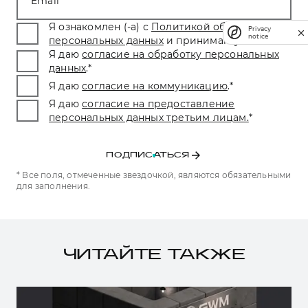
Email
Я ознакомлен (-а) с
Политикой обработки
Privacy
notice
персональных данных
и принимаю условия.
*
Я даю
согласие на обработку персональных
данных
.
*
Я даю
согласие на коммуникацию
.
*
Я даю
согласие на предоставление
персональных данных третьим лицам.
*
ПОДПИСАТЬСЯ
* Все поля, отмеченные звездочкой, являются обязательными
для заполнения.
ЧИТАЙТЕ ТАКЖЕ