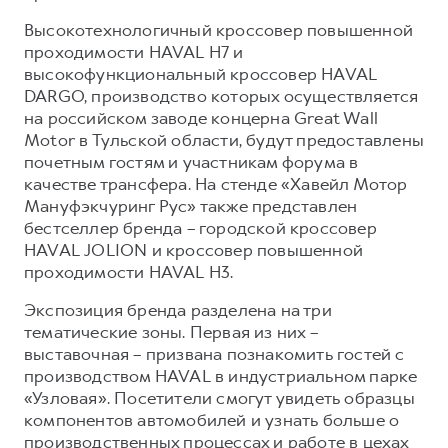
Сервис для корпоративных клиентов
Высокотехнологичный кроссовер повышенной
HAVAL Лизинг
АКСЕССУАРЫ HAVAL
проходимости HAVAL H7 и
Автомобильные аксессуары
высокофункциональный кроссовер HAVAL
DARGO, производство которых осуществляется
АКСЕССУАРЫ HAVAL
Коллекция PRO
на российском заводе концерна Great Wall
Автомобильные аксессуары
Коллекция Базовая
Motor в Тульской области, будут предоставлены
почетным гостям и участникам форума в
Коллекция PRO
Коллекция Детская
качестве трансфера. На стенде «Хавейл Мотор
Коллекция Базовая
Мануфэкчуринг Рус» также представлен
бестселлер бренда – городской кроссовер
Коллекция Детская
HAVAL JOLION и кроссовер повышенной
проходимости HAVAL H3.
Экспозиция бренда разделена на три
тематические зоны. Первая из них –
выставочная – призвана познакомить гостей с
производством HAVAL в индустриальном парке
«Узловая». Посетители смогут увидеть образцы
компонентов автомобилей и узнать больше о
производственных процессах и работе в цехах