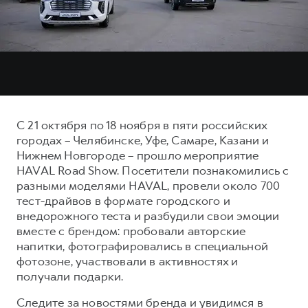
Тест-драйв
СЕРВИСНОЕ ОБСЛУЖИВАНИЕ
О дилере
Трейд-ин
Нулевое ТО
Наша команда
H7
H9
Программа «Помощь на дороге»
Контакты
от 3 799 000 ₽
от 4 799 000 ₽
КРЕДИТ И СТРАХОВАНИЕ
Регламенты технического обслуживания
Кредитный калькулятор
Электронный ПТС
С 21 октября по 18 ноября в пяти российских
Страхование
городах – Челябинске, Уфе, Самаре, Казани и
Кредит
Нижнем Новгороде – прошло мероприятие
ПОДДЕРЖКА
HAVAL Road Show. Посетители познакомились с
GWM Безопасность
разными моделями HAVAL, провели около 700
КОРПОРАТИВНЫМ КЛИЕНТАМ
Гарантия HAVAL
тест-драйвов в формате городского и
внедорожного теста и разбудили свои эмоции
Для малого бизнеса
Мобильное приложение GWM
вместе с брендом: пробовали авторские
Корпоративным клиентам
Программа «HAVAL Защита+»
напитки, фотографировались в специальной
фотозоне, участвовали в активностях и
Крупным корпоративным клиентам
Руководства по эксплуатации
получали подарки.
Система управления автопарком GWM Fleet
Подписки
Следите за новостями бренда и увидимся в