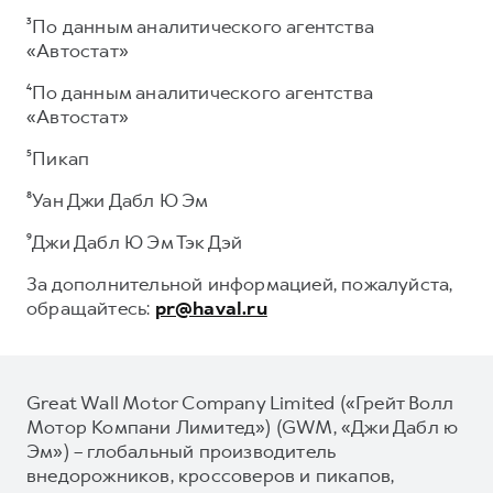
³По данным аналитического агентства
«Автостат»
⁴По данным аналитического агентства
«Автостат»
⁵Пикап
⁸Уан Джи Дабл Ю Эм
⁹Джи Дабл Ю Эм Тэк Дэй
За дополнительной информацией, пожалуйста,
обращайтесь:
pr@haval.ru
Great Wall Motor Company Limited («Грейт Волл
Мотор Компани Лимитед») (GWM, «Джи Дабл ю
Эм») – глобальный производитель
внедорожников, кроссоверов и пикапов,