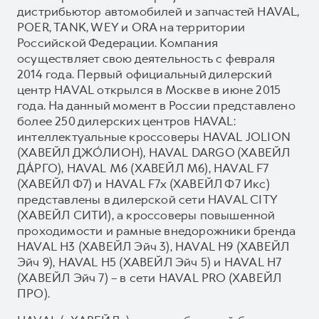
дистрибьютор автомобилей и запчастей HAVAL,
POER, TANK, WEY и ORA на территории
Российской Федерации. Компания
осуществляет свою деятельность с февраля
2014 года. Первый официальный дилерский
центр HAVAL открылся в Москве в июне 2015
года. На данный момент в России представлено
более 250 дилерских центров HAVAL:
интеллектуальные кроссоверы HAVAL JOLION
(ХАВЕЙЛ ДЖО́ЛИОН), HAVAL DARGO (ХАВЕЙЛ
ДА́РГО), HAVAL М6 (ХАВЕЙЛ M6), HAVAL F7
(ХАВЕЙЛ Ф7) и HAVAL F7x (ХАВЕЙЛ Ф7 Икс)
представлены в дилерской сети HAVAL CITY
(ХАВЕЙЛ СИТИ), а кроссоверы повышенной
проходимости и рамные внедорожники бренда
HAVAL H3 (ХАВЕЙЛ Эйч 3), HAVAL H9 (ХАВЕЙЛ
Эйч 9), HAVAL H5 (ХАВЕЙЛ Эйч 5) и HAVAL H7
(ХАВЕЙЛ Эйч 7) – в сети HAVAL PRO (ХАВЕЙЛ
ПРО).