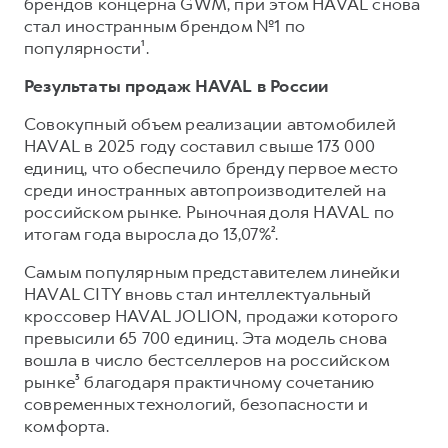
Сервис для корпоративных клиентов
брендов концерна GWM, при этом HAVAL снова
стал иностранным брендом №1 по
HAVAL Лизинг
АКСЕССУАРЫ HAVAL
популярности¹.
Автомобильные аксессуары
Результаты продаж HAVAL в России
АКСЕССУАРЫ HAVAL
Коллекция PRO
Совокупный объем реализации автомобилей
Автомобильные аксессуары
Коллекция Базовая
HAVAL в 2025 году составил свыше 173 000
Коллекция PRO
Коллекция Детская
единиц, что обеспечило бренду первое место
среди иностранных автопроизводителей на
Коллекция Базовая
российском рынке. Рыночная доля HAVAL по
Коллекция Детская
итогам года выросла до 13,07%².
Самым популярным представителем линейки
HAVAL CITY вновь стал интеллектуальный
кроссовер HAVAL JOLION, продажи которого
превысили 65 700 единиц. Эта модель снова
вошла в число бестселлеров на российском
рынке³ благодаря практичному сочетанию
современных технологий, безопасности и
комфорта.