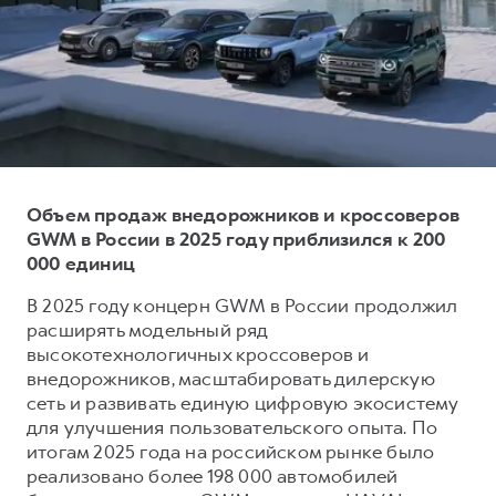
Тест-драйв
СЕРВИСНОЕ ОБСЛУЖИВАНИЕ
О дилере
Трейд-ин
Нулевое ТО
Наша команда
H7
H9
Программа «Помощь на дороге»
Контакты
от 3 799 000 ₽
от 4 799 000 ₽
КРЕДИТ И СТРАХОВАНИЕ
Регламенты технического обслуживания
Кредитный калькулятор
Электронный ПТС
Страхование
Объем продаж внедорожников и кроссоверов
GWM в России в 2025 году приблизился к 200
Кредит
ПОДДЕРЖКА
000 единиц
GWM Безопасность
В 2025 году концерн GWM в России продолжил
КОРПОРАТИВНЫМ КЛИЕНТАМ
Гарантия HAVAL
расширять модельный ряд
высокотехнологичных кроссоверов и
Для малого бизнеса
Мобильное приложение GWM
внедорожников, масштабировать дилерскую
Корпоративным клиентам
Программа «HAVAL Защита+»
сеть и развивать единую цифровую экосистему
для улучшения пользовательского опыта. По
Крупным корпоративным клиентам
Руководства по эксплуатации
итогам 2025 года на российском рынке было
Система управления автопарком
Подписки
реализовано более 198 000 автомобилей