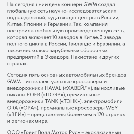
На сегодняшний день концерн GWM создал
глобальную сеть научно-исследовательских
подразделений, куда входят центры в России,
Китае, Японии и Германии. Так, компания
построила глобальную производственную сеть,
которая включает 10 заводов в Китае, 3 завода
полного цикла в России, Таиланде и Бразилии, а
также несколько зарубежных сборочных
предприятий в Эквадоре, Пакистане и других
странах.
Сегодня пять основных автомобильных брендов
GWM – интеллектуальные кроссоверы и
внедорожники HAVAL («ХАВЕЙЛ»), выносливые
пикапы POER («ПОЭР»), премиальные
внедорожники TANK («ТЭНК»), электромобили
ORA («ОРА»), премиальные кроссоверы WEY
(«ВЕЙ») – представлены более чем в 170 странах
и регионах мира.
ООО «Грейт Волл Мотор Рус» – эксклюзивный