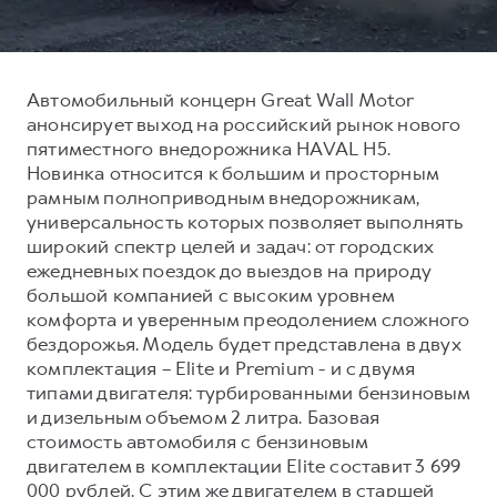
Тест-драйв
СЕРВИСНОЕ ОБСЛУЖИВАНИЕ
О дилере
Трейд-ин
Нулевое ТО
Наша команда
Автомобильный концерн Great Wall Motor
H7
H9
Программа «Помощь на дороге»
Контакты
от 3 799 000 ₽
от 4 799 000 ₽
анонсирует выход на российский рынок нового
КРЕДИТ И СТРАХОВАНИЕ
Регламенты технического обслуживания
пятиместного внедорожника HAVAL H5.
Новинка относится к большим и просторным
Кредитный калькулятор
Электронный ПТС
рамным полноприводным внедорожникам,
Страхование
универсальность которых позволяет выполнять
широкий спектр целей и задач: от городских
Кредит
ПОДДЕРЖКА
ежедневных поездок до выездов на природу
GWM Безопасность
большой компанией с высоким уровнем
комфорта и уверенным преодолением сложного
КОРПОРАТИВНЫМ КЛИЕНТАМ
Гарантия HAVAL
бездорожья. Модель будет представлена в двух
Для малого бизнеса
Мобильное приложение GWM
комплектация – Elite и Premium - и с двумя
типами двигателя: турбированными бензиновым
Корпоративным клиентам
Программа «HAVAL Защита+»
и дизельным объемом 2 литра. Базовая
Крупным корпоративным клиентам
Руководства по эксплуатации
стоимость автомобиля с бензиновым
Система управления автопарком GWM Fleet
Подписки
двигателем в комплектации Elite составит 3 699
000 рублей. С этим же двигателем в старшей