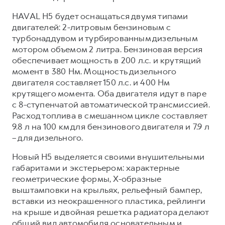
HAVAL H5 будет оснащаться двумя типами
двигателей: 2-литровым бензиновым с
турбонаддувом и турбированным дизельным
мотором объемом 2 литра. Бензиновая версия
обеспечивает мощность в 200 л.с. и крутящий
момент в 380 Нм. Мощность дизельного
двигателя составляет 150 л.с. и 400 Нм
крутящего момента. Оба двигателя идут в паре
с 8-ступенчатой автоматической трансмиссией.
Расход топлива в смешанном цикле составляет
9.8 л на 100 км для бензинового двигателя и 7.9 л
– для дизельного.
Новый Н5 выделяется своими внушительными
габаритами и экстерьером: характерные
геометрические формы, X-образные
выштамповки на крыльях, рельефный бампер,
вставки из неокрашенного пластика, рейлинги
на крыше и двойная решетка радиатора делают
общий вид автомобиля основательным и