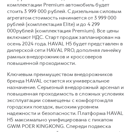
Сервис для корпоративных клиентов
комплектации Premium автомобиль будет
HAVAL Лизинг
АКСЕССУАРЫ HAVAL
стоить 3 999 000 рублей. С дизельным силовым
агрегатом стоимость начинается от 3 999 000
Автомобильные аксессуары
рублей (комплектация Elite) и до 4 299
АКСЕССУАРЫ HAVAL
Коллекция PRO
000рублей (комплектация Premium). Все цены
включают НДС. Старт продаж запланирован на
Автомобильные аксессуары
Коллекция Базовая
осень 2024 года. HAVAL H5 будет представлен в
Коллекция PRO
Коллекция Детская
дилерской сети HAVAL PRO, дополняя линейку
рамных внедорожников и кроссоверов
Коллекция Базовая
повышенной проходимости.
Коллекция Детская
Ключевым преимуществом внедорожников
бренда HAVAL остается их универсальное
назначение. Серьезный внедорожный арсенал и
повышенная проходимость в сложных условиях
эксплуатации совмещены с комфортом для
городских поездок, высоким уровнем
надежности и безопасности. Платформа HAVAL
H5 максимально унифицирована с пикапом
GWM POER KINGKONG. Спереди подвеска