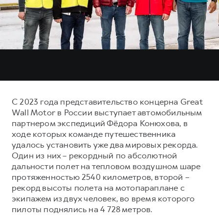
Тест-драйв
СЕРВИСНОЕ ОБСЛУЖИВАНИЕ
О дилере
Трейд-ин
Нулевое ТО
Наша команда
H7
H9
Программа «Помощь на дороге»
Контакты
от 3 799 000 ₽
от 4 799 000 ₽
КРЕДИТ И СТРАХОВАНИЕ
Регламенты технического обслуживания
Кредитный калькулятор
Электронный ПТС
Страхование
С 2023 года представительство концерна Great
Кредит
ПОДДЕРЖКА
Wall Motor в России выступает автомобильным
партнером экспедиций Фёдора Конюхова, в
GWM Безопасность
ходе которых команде путешественника
КОРПОРАТИВНЫМ КЛИЕНТАМ
Гарантия HAVAL
удалось установить уже два мировых рекорда.
Один из них – рекордный по абсолютной
Для малого бизнеса
Мобильное приложение GWM
дальности полет на тепловом воздушном шаре
Корпоративным клиентам
Программа «HAVAL Защита+»
протяженностью 2540 километров, второй –
рекорд высоты полета на мотопараплане с
Крупным корпоративным клиентам
Руководства по эксплуатации
экипажем из двух человек, во время которого
Система управления автопарком
Подписки
пилоты поднялись на 4 728 метров.