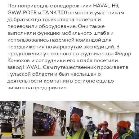
Сервис для корпоративных клиентов
Полноприводные внедорожники HAVAL H9,
HAVAL Лизинг
АКСЕССУАРЫ HAVAL
GWM POER и TANK 300 помогали участникам
добраться до точек старта полетов и
Автомобильные аксессуары
перевозили оборудование. Они также
АКСЕССУАРЫ HAVAL
Коллекция PRO
выполняли функцию мобильного штаба и
использовались наземной командой для
Автомобильные аксессуары
Коллекция Базовая
передвижения по маршрутам экспедиций. В
Коллекция PRO
Коллекция Детская
продолжение успешного сотрудничества Фёдор
Конюхов и сотрудники его штаба посетили
Коллекция Базовая
завод HAVAL. Сам путешественник проживает в
Коллекция Детская
Тульской области и был наслышан о
деятельности компании в регионе еще до
визита на предприятие.